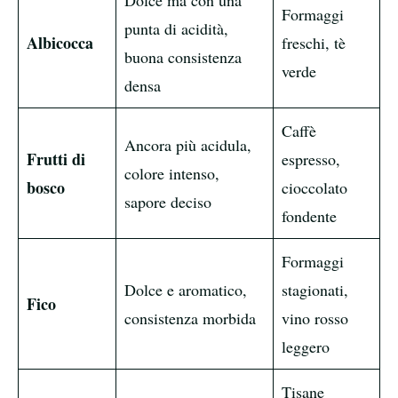
Dolce ma con una
Formaggi
punta di acidità,
Albicocca
freschi, tè
buona consistenza
verde
densa
Caffè
Ancora più acidula,
Frutti di
espresso,
colore intenso,
bosco
cioccolato
sapore deciso
fondente
Formaggi
Dolce e aromatico,
stagionati,
Fico
consistenza morbida
vino rosso
leggero
Tisane