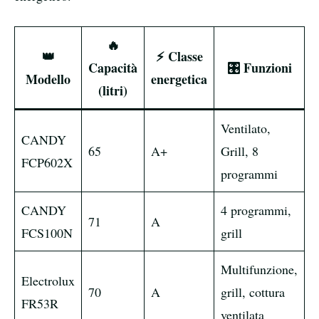
🔥
👑
⚡ Classe
Capacità
🎛️ Funzioni
P
Modello
energetica
(litri)
Ventilato,
CANDY
65
A+
Grill, 8
2
FCP602X
programmi
CANDY
4 programmi,
71
A
2
FCS100N
grill
Multifunzione,
Electrolux
70
A
grill, cottura
3
FR53R
ventilata