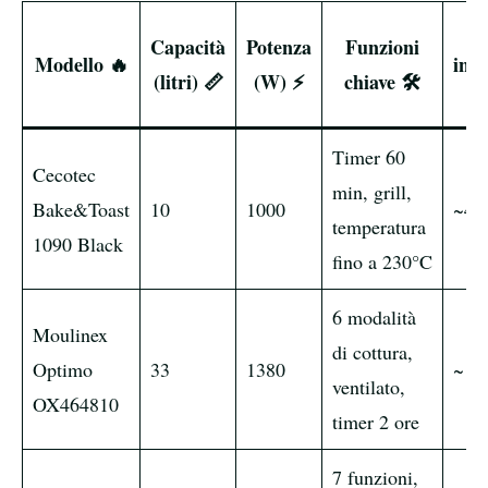
Pr
Capacità
Potenza
Funzioni
Modello 🔥
indi
(litri) 📏
(W) ⚡
chiave 🛠️
(€
Timer 60
Cecotec
min, grill,
Bake&Toast
10
1000
~45
temperatura
1090 Black
fino a 230°C
6 modalità
Moulinex
di cottura,
Optimo
33
1380
~12
ventilato,
OX464810
timer 2 ore
7 funzioni,