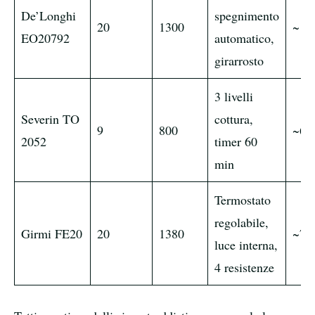
De’Longhi
spegnimento
20
1300
~15
EO20792
automatico,
girarrosto
3 livelli
Severin TO
cottura,
9
800
~60
2052
timer 60
min
Termostato
regolabile,
Girmi FE20
20
1380
~70
luce interna,
4 resistenze