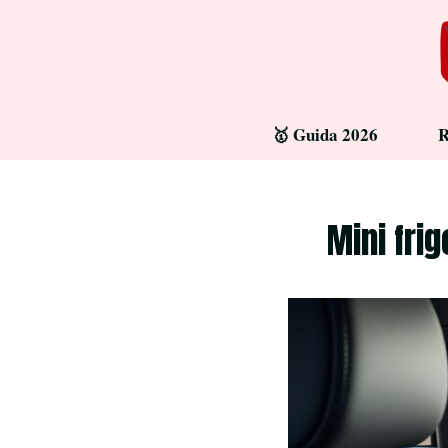
Aller
au
contenu
🥇 Guida 2026
R
Mini frig