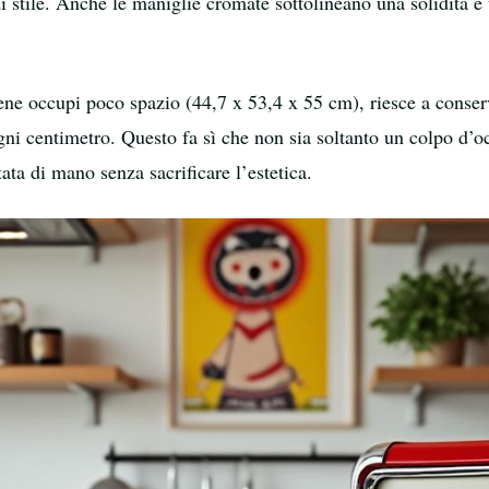
i stile. Anche le maniglie cromate sottolineano una solidità e 
bene occupi poco spazio (44,7 x 53,4 x 55 cm), riesce a cons
gni centimetro. Questo fa sì che non sia soltanto un colpo d’o
ata di mano senza sacrificare l’estetica.