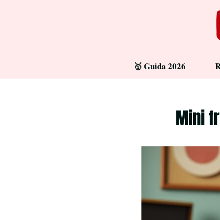
Aller
au
contenu
🥇 Guida 2026
R
Mini f