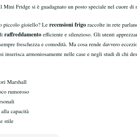
l Mini Fridge si è guadagnato un posto speciale nel cuore di m
recensioni frigo
to piccolo gioiello? Le
raccolte in rete parlan
raffreddamento
di
efficiente e silenzioso. Gli utenti apprezz
o sempre freschezza e comodità. Ma cosa rende davvero eccezi
si inserisca armoniosamente nelle case e negli studi di chi des
tori Marshall
poco rumoroso
rsonali
alla capacità
e stile