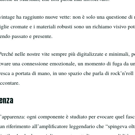
vintage ha raggiunto nuove vette: non è solo una questione di 
niglie cromate e i materiali robusti sono un richiamo visivo po
dendo passato e presente.
erché nelle nostre vite sempre più digitalizzate e minimali, po
trovare una connessione emozionale, un momento di fuga da un
sca a portata di mano, in uno spazio che parla di rock’n’roll 
accontare.
renza
ll’apparenza: ogni componente è studiato per evocare quel fas
(un riferimento all’amplificatore leggendario che “spingeva olt