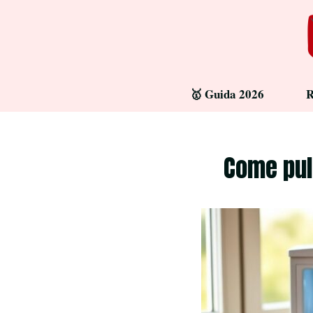
Aller
au
contenu
🥇 Guida 2026
R
Come puli