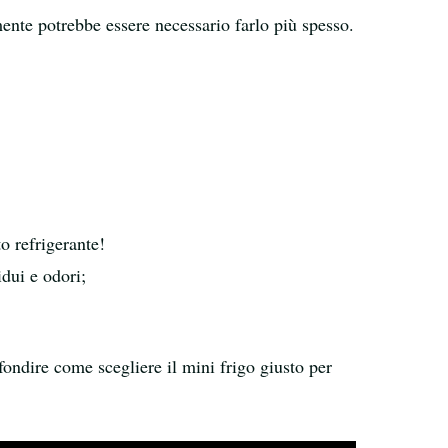
ente potrebbe essere necessario farlo più spesso.
;
to refrigerante!
idui e odori;
ofondire come scegliere il mini frigo giusto per