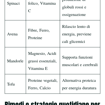
Spinaci
folico, Vitamina
globuli rossi e
C
ossigenazione
Rilascio lento di
Fibre, Ferro,
Avena
energia, previene
Proteine
cali glicemici
Magnesio, Acidi
Supporta funzioni
Mandorle
grassi essenziali,
muscolari e cerebrali
Vitamina E
Proteine vegetali,
Alternativa proteica
Tofu
Ferro, Calcio
per energia duratura
Rimedi e strategie quotidiane per