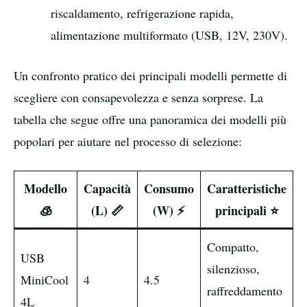
riscaldamento, refrigerazione rapida,
alimentazione multiformato (USB, 12V, 230V).
Un confronto pratico dei principali modelli permette di
scegliere con consapevolezza e senza sorprese. La
tabella che segue offre una panoramica dei modelli più
popolari per aiutare nel processo di selezione:
Modello
Capacità
Consumo
Caratteristiche
P
🧊
(L) 📏
(W) ⚡
principali ⭐
Compatto,
USB
silenzioso,
MiniCool
4
4.5
4
raffreddamento
4L