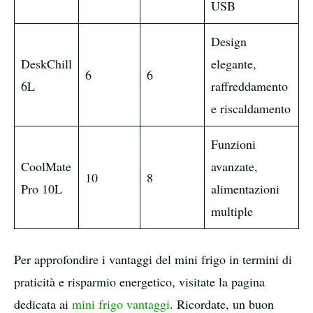
USB
Design
DeskChill
elegante,
6
6
7
6L
raffreddamento
e riscaldamento
Funzioni
CoolMate
avanzate,
10
8
1
Pro 10L
alimentazioni
multiple
Per approfondire i vantaggi del mini frigo in termini di
praticità e risparmio energetico, visitate la pagina
dedicata ai
mini frigo vantaggi
. Ricordate, un buon