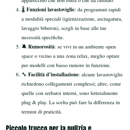
apparecchio che non entra o che dà fastidio.
Funzioni lavastoviglie
🌡
: da programmi rapidi
a modalità speciali (igienizzazione, asciugatura,
lavaggio biberon), scegli in base alle tue
necessità specifiche.
Rumorosità
🔕
: se vivi in un ambiente open
space o vicino a una zona relax, meglio optare
per modelli con basso rumore in funzione.
Facilità d’installazione
🔧
: alcune lavastoviglie
richiedono collegamenti complessi; altre, come
quelle con serbatoi interni, sono letteralmente
plug & play. La scelta può fare la differenza in
termini di praticità.
Piccolo trucco per la pulizia e