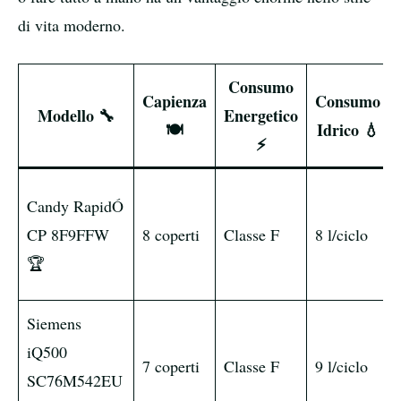
di vita moderno.
Consumo
Capienza
Consumo
Modello 🔧
Energetico
🍽️
Idrico 💧
⚡
Candy RapidÓ
CP 8F9FFW
8 coperti
Classe F
8 l/ciclo
🏆
Siemens
iQ500
7 coperti
Classe F
9 l/ciclo
SC76M542EU