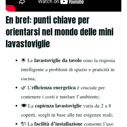
En bref: punti chiave per
orientarsi nel mondo delle mini
lavastoviglie
lavastoviglie da tavolo
🌟 Le
sono la risposta
intelligente a problemi di spazio e praticità in
cucina;
efficienza energetica
🌿 L’
è cruciale per
contenere i costi e tutelare l’ambiente;
capienza lavastoviglie
🍽️ La
varia da 2 a 8
coperti, scegli in base alle tue esigenze reali;
facilità d’installazione
🔌 La
consente l’uso